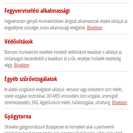
Fegyverviselési alkalmassági
Fegyvertartást igénylő munkakörökben dolgozó alkalmazottak részére vállaljuk az
engedélyhez szükséges orvosi alkalmassági elvégzését.
Bővebben
Védőoltások
Bizonyos munkakörök esetében kötelező védőoltások beadását is vállaljuk az
oltóanyagok beszerzésétől a beadáson át a tűk, veszélyes hulladék kezeléséig
végig.
Bővebben
Egyéb szűrővizsgálatok
Az alábbi vizsgálatok elvégzését vállaljuk: vércukor vagy koleszterin szint mérés,
vizelet vizsgálat tesztcsíkkal, OXI-MED antioxidáns szint vizsgálat, arteriográf
(érelmeszesedés), EKG, légzésfunkció mérés, hallásvizsgálat, ultrahang.
Bővebben
Gyógytorna
Okleveles gyógytornászunk Budapesten és környékén akár a partnereink