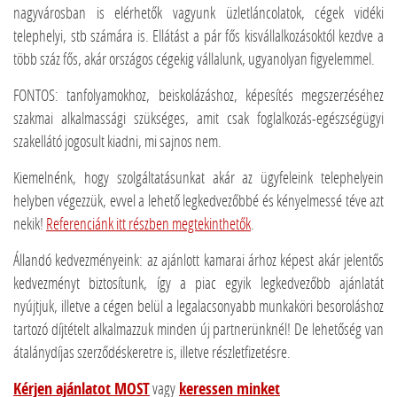
nagyvárosban is elérhetők vagyunk üzletláncolatok, cégek vidéki
telephelyi, stb számára is. Ellátást a pár fős kisvállalkozásoktól kezdve a
több száz fős, akár országos cégekig vállalunk, ugyanolyan figyelemmel.
FONTOS: tanfolyamokhoz, beiskolázáshoz, képesítés megszerzéséhez
szakmai alkalmassági szükséges, amit csak foglalkozás-egészségügyi
szakellátó jogosult kiadni, mi sajnos nem.
Kiemelnénk, hogy szolgáltatásunkat akár az ügyfeleink telephelyein
helyben végezzük, evvel a lehető legkedvezőbbé és kényelmessé téve azt
nekik!
Referenciánk itt részben megtekinthetők
.
Állandó kedvezményeink: az ajánlott kamarai árhoz képest akár jelentős
kedvezményt biztosítunk, így a piac egyik legkedvezőbb ajánlatát
nyújtjuk, illetve a cégen belül a legalacsonyabb munkaköri besoroláshoz
tartozó díjtételt alkalmazzuk minden új partnerünknél! De lehetőség van
átalánydíjas szerződéskeretre is, illetve részletfizetésre.
Kérjen ajánlatot MOST
vagy
keressen minket