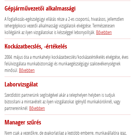
Gépjárművezetői alkalmassági
A foglalkozás-egészségügyi ellátás része a 2-es csoportú, hivatásos, jellemzően
tehergépkocsi vezetői alkalmassági vizsgálatok elvégzése. Természetesen
kollégáink az ilyen vizsgálatokat is készséggel lebonyolítják.
Bővebben
Kockázatbecslés, -értékelés
2004. május óta a munkahelyi kockázatbecslés/kockázatértékelés elvégzése, éves
felülvizsgálata munkabiztonsági és munkaegészségügyi szaktevékenységnek
minősül.
Bővebben
Laborvizsgálat
Szerződött partnerünk segítségével akár a telephelyen helyben is tudjuk
biztosítani a mintavételt az ilyen vizsgálatokat igénylő munkaköröknél, vagy
partnereinknél.
Bővebben
Manager szűrés
Nem csak a vezetőkre, de gyakorlatilag a legtöbb emberre, munkavállalóra igaz,