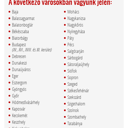
A következő városokban vagyunk jelen:
Baja
Mohács
Balassagyarmat
Nagykanizsa
Balatonboglár
Nagykőrös
Békéscsaba
Nyíregyháza
Biatorbágy
Páty
Budapest
Pécs
(XV., XVI., XVIII. és XX. kerület)
Salgótarján
Debrecen
Sárbogárd
Dunakeszi
Sátoraljaújhely
Dunaújváros
Siófok
Eger
Sopron
Esztergom
Szeged
Gyöngyös
Székesfehérvár
Győr
Szekszárd
Hódmezővásárhely
Szigethalom
Kaposvár
Szolnok
Kecskemét
Szombathely
Keszthely
Tatabánya