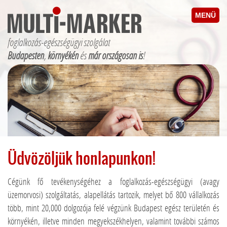
MENÜ
foglalkozás-egészségügyi szolgálat
Budapesten
,
környékén
és
már országosan is
!
Üdvözöljük honlapunkon!
Cégünk fő tevékenységéhez a foglalkozás-egészségügyi (avagy
üzemorvosi) szolgáltatás, alapellátás tartozik, melyet bő 800 vállalkozás
több, mint 20,000 dolgozója felé végzünk Budapest egész területén és
környékén, illetve minden megyekszékhelyen, valamint további számos