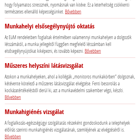
hogy folyamatos stressznek, nyomásnak van kitéve. Ez a leterheltség csökkenti
természetes ellenálló képességünket.
Bővebben
Munkahelyi elsősegélynyújtó oktatás
Az EüM rendeletben foglaltak értelmében valamennyi munkahelyen a dolgozók
létszámától, a munka jellegétől függően megfelelő létszámban kell
elsősegélynyújtókat kiképezni, és tovább képezni.
Bővebben
Műszeres helyszíni látásvizsgálat
Azokon a munkahelyeken, ahol a kollégák „monitoros munkakörben” dolgoznak,
kétévente kötelező a műszeres látásvizsgálat elvégzése. Fenti besorolás a
kockázatértékelésből derül ki, azt a munkavédelmi szakember végzi, készíti.
Bővebben
Munkahigiénés vizsgálat
A foglalkozás-egészségügyi szolgáltatás részeként gondoskodunk a telephelyek
előírás szerinti munkahigiénés vizsgálatának, szemléjének az elvégzéséről is.
Bővebben