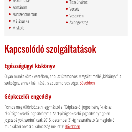
Kiskunhalas
Tiszaújváros
Komárom
Vecsés
Kunszentmárton
Veszprém
Mátészalka
Zalaegerszeg
Miskolc
Kapcsolódó szolgáltatások
Egészségügyi kiskönyv
Olyan munkakörök esetében, ahol az üzemorvosi vizsgálat mellé „kiskönyv” is
szükséges, annak kiállítását is az üzemorvos végzi.
Bővebben
Gépkezelői engedély
Fontos megkülönböztetni egymástól a "Gépkezelői jogosítvány"-t és az
"Építőgépkezelő jogosítvány"-t. Az "Építőgépkezelő jogosítvány" (jelen
jogszabályok szerint) csak 2015. december 31-ig használható (a megfelelő
munkaköri orvosi alkalmasság mellett)!
Bővebben