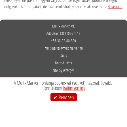
telephelyén helyben tart egyéni vagy csoportos foglalkozást, ülőmunkát végző
dolgozóknak átmozgatást, de akár sérülésből gyógyulóknak kezelést is.
Bővebben
Multi-Marker Kft.
Adószám: 13611026-1-13
+36-30-92-80-800
multimarker@multimarker.hu
Sütik
Normál nézet
site by
nitestyle
A Multi-Marker honlapja cookie-kat (sütiket) használ. További
információért
kattintson ide
!
Rendben