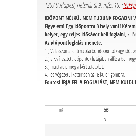
1203 Budapest, Helsinki út 9. mfsz. 15. (
Térkép
IDŐPONT NÉLKÜL NEM TUDUNK FOGADNI V
Figyelem! Egy időpontra 3 hely van!! Kérem 
helyet, egy teljes idősávot kell foglalni,
külö
Az időpontfoglalás menete:
1.) Válasszon a lenti naptárból időpontot vagy időpo
2.) a Kiválasztott időpontok listájában állítsa be, hog
3.) majd adja meg a kért adatokat,
4.) és végezetül kattintson az "Elküld" gombra.
Fontos! ÍRJA FEL A FOGLALÁST, NEM KÜLDÜN
Idő
Hétfő
3