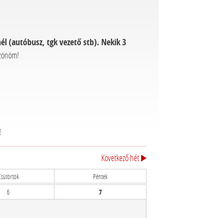
él (autóbusz, tgk vezető stb). Nekik 3
szönöm!
!
Következő hét
Csütörtök
Péntek
6
7