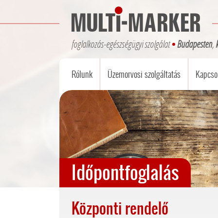
foglalkozás-egészségügyi szolgálat
Budapesten
,
Rólunk
Üzemorvosi szolgáltatás
Kapcsol
Időpontfoglalás
Központi rendelő