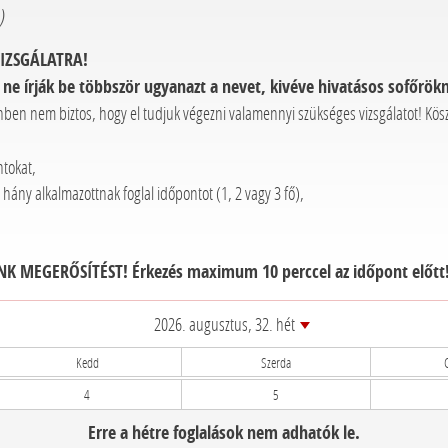
)
IZSGÁLATRA!
ne írják be többször ugyanazt a nevet, kivéve hivatásos sofőrökn
nben nem biztos, hogy el tudjuk végezni valamennyi szükséges vizsgálatot! Kö
ntokat,
y hány alkalmazottnak foglal időpontot (1, 2 vagy 3 fő),
K MEGERŐSÍTÉST! Érkezés maximum 10 perccel az időpont előtt
2026. augusztus, 32. hét
Kedd
Szerda
4
5
Erre a hétre foglalások nem adhatók le.