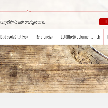
I
környékén
és
már országosan is
!
ódó szolgáltatások
Referenciák
Letölthető dokumentumok