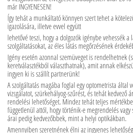
már INGYENESEN!
Így tehát a munkáltató könnyen szert tehet a kötelező
igazolására, illetve evvel együtt
lehetővé teszi, hogy a dolgozók igénybe vehessék a l
szolgáltatásokat, az éles látás megőrzésének érdeké
Igény esetén azonnal szemüveget is rendelhetnek (s
keretválasztékból választhatnak), amit annak elkészü
ingyen ki is szállít partnerünk!
A szolgáltatás magába foglal egy optometrista által v
vizsgálatot, szürkehályog-szűrést, és tehát kedvező
rendelési lehetőséget. Mindez tehát teljes mérték
függetlenül attól, hogy történik-e megrendelés vag
árai pedig kedvezőbbek, mint a helyi optikákban.
Amennyiben szeretnének élni az ingyenes lehetőségg