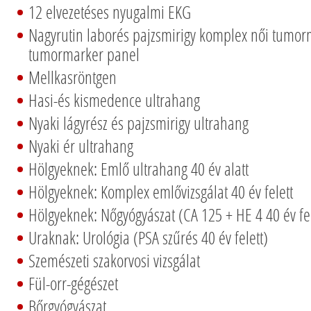
12 elvezetéses nyugalmi EKG
Nagyrutin laborés pajzsmirigy komplex női tumorm
tumormarker panel
Mellkasröntgen
Hasi-és kismedence ultrahang
Nyaki lágyrész és pajzsmirigy ultrahang
Nyaki ér ultrahang
Hölgyeknek: Emlő ultrahang 40 év alatt
Hölgyeknek: Komplex emlővizsgálat 40 év felett
Hölgyeknek: Nőgyógyászat (CA 125 + HE 4 40 év fel
Uraknak: Urológia (PSA szűrés 40 év felett)
Szemészeti szakorvosi vizsgálat
Fül-orr-gégészet
Bőrgyógyászat