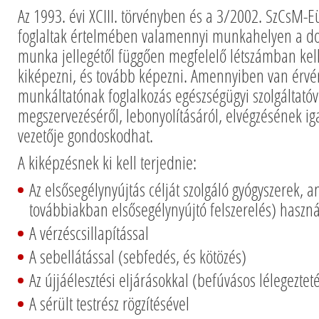
Az 1993. évi XCIII. törvényben és a 3/2002. SzCsM
foglaltak értelmében valamennyi munkahelyen a dol
munka jellegétől függően megfelelő létszámban kell
kiképezni, és tovább képezni. Amennyiben van érvé
munkáltatónak foglalkozás egészségügyi szolgáltatóv
megszervezéséről, lebonyolításáról, elvégzésének i
vezetője gondoskodhat.
A kiképzésnek ki kell terjednie:
Az elsősegélynyújtás célját szolgáló gyógyszerek, a
továbbiakban elsősegélynyújtó felszerelés) haszná
A vérzéscsillapítással
A sebellátással (sebfedés, és kötözés)
Az újjáélesztési eljárásokkal (befúvásos lélegeztet
A sérült testrész rögzítésével