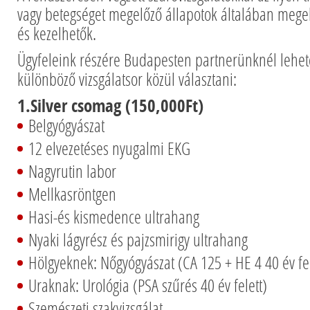
vagy betegséget megelőző állapotok általában megel
és kezelhetők.
Ügyfeleink részére Budapesten partnerünknél lehe
különböző vizsgálatsor közül választani:
1.Silver csomag (150,000Ft)
Belgyógyászat
12 elvezetéses nyugalmi EKG
Nagyrutin labor
Mellkasröntgen
Hasi-és kismedence ultrahang
Nyaki lágyrész és pajzsmirigy ultrahang
Hölgyeknek: Nőgyógyászat (CA 125 + HE 4 40 év fel
Uraknak: Urológia (PSA szűrés 40 év felett)
Szemészeti szakvizsgálat