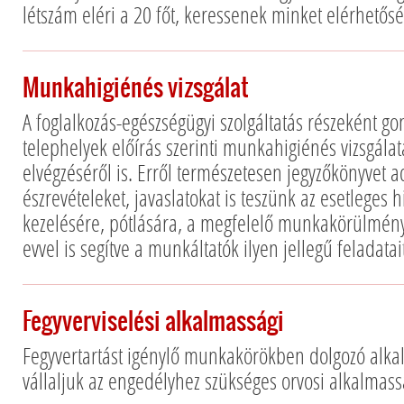
létszám eléri a 20 főt, keressenek minket elérhetős
Munkahigiénés vizsgálat
A foglalkozás-egészségügyi szolgáltatás részeként 
telephelyek előírás szerinti munkahigiénés vizsgála
elvégzéséről is. Erről természetesen jegyzőkönyvet
észrevételeket, javaslatokat is teszünk az esetleges
kezelésére, pótlására, a megfelelő munkakörülmény
evvel is segítve a munkáltatók ilyen jellegű feladatait
Fegyverviselési alkalmassági
Fegyvertartást igénylő munkakörökben dolgozó alka
vállaljuk az engedélyhez szükséges orvosi alkalmass