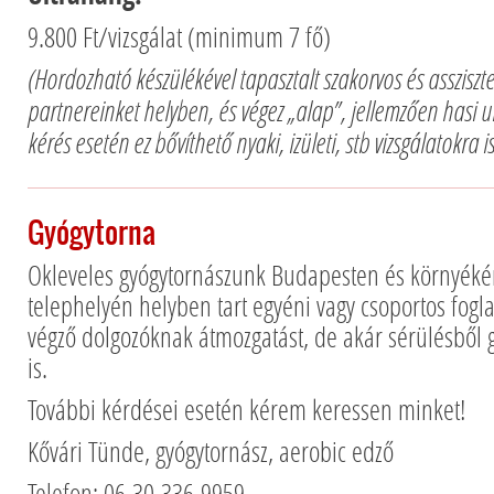
9.800 Ft/vizsgálat (minimum 7 fő)
(Hordozható készülékével tapasztalt szakorvos és assziszte
partnereinket helyben, és végez „alap”, jellemzően hasi u
kérés esetén ez bővíthető nyaki, izületi, stb vizsgálatokra 
Gyógytorna
Okleveles gyógytornászunk Budapesten és környéké
telephelyén helyben tart egyéni vagy csoportos fogl
végző dolgozóknak átmozgatást, de akár sérülésből 
is.
További kérdései esetén kérem keressen minket!
Kővári Tünde, gyógytornász, aerobic edző
Telefon: 06-30-336-9959