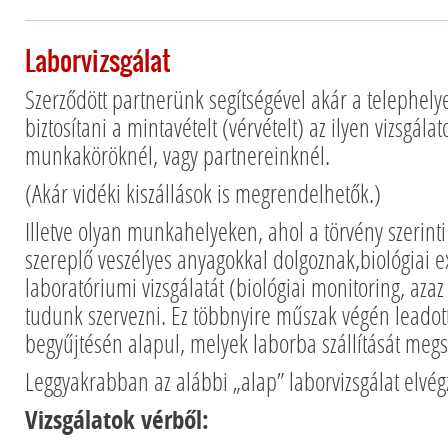
Laborvizsgálat
Szerződött partnerünk segítségével akár a telephely
biztosítani a mintavételt (vérvételt) az ilyen vizsgála
munkaköröknél, vagy partnereinknél.
(Akár vidéki kiszállások is megrendelhetők.)
Illetve olyan munkahelyeken, ahol a törvény szerin
szereplő veszélyes anyagokkal dolgoznak,biológiai e
laboratóriumi vizsgálatát (biológiai monitoring, azaz
tudunk szervezni. Ez többnyire műszak végén leadott
begyűjtésén alapul, melyek laborba szállítását megs
Leggyakrabban az alábbi „alap” laborvizsgálat elvégz
Vizsgálatok vérből: