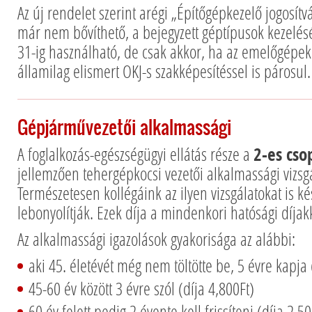
Az új rendelet szerint arégi „Építőgépkezelő jogosítv
már nem bővíthető, a bejegyzett géptípusok kezelé
31-ig használható, de csak akkor, ha az emelőgépek
államilag elismert OKJ-s szakképesítéssel is párosul.
Gépjárművezetői alkalmassági
A foglalkozás-egészségügyi ellátás része a
2-es cso
jellemzően tehergépkocsi vezetői alkalmassági vizsg
Természetesen kollégáink az ilyen vizsgálatokat is k
lebonyolítják. Ezek díja a mindenkori hatósági díjak
Az alkalmassági igazolások gyakorisága az alábbi:
aki 45. életévét még nem töltötte be, 5 évre kapja 
45-60 év között 3 évre szól (díja 4,800Ft)
60 év felett pedig 2 évente kell frissíteni (díja 2,50