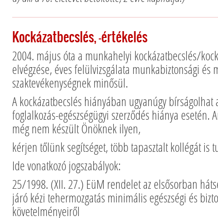
Kockázatbecslés, -értékelés
2004. május óta a munkahelyi kockázatbecslés/kock
elvégzése, éves felülvizsgálata munkabiztonsági és
szaktevékenységnek minősül.
A kockázatbecslés hiányában ugyanúgy bírságolhat a
foglalkozás-egészségügyi szerződés hiánya esetén.
még nem készült Önöknek ilyen,
kérjen tőlünk segítséget, több tapasztalt kollégát is 
Ide vonatkozó jogszabályok:
25/1998. (XII. 27.) EüM rendelet az elsősorban háts
járó kézi tehermozgatás minimális egészségi és bizt
követelményeiről