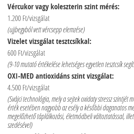
Vércukor vagy koleszterin szint mérés:
1.200 Ft/vizsgálat
(ujjbegyból vett vércsepp elemzése)
Vizelet vizsgálat tesztcsíkkal:
600 Ft/vizsgálat
(9-10 mutató értékelése lehetséges egyetlen tesztcsík segít
OXI-MED antioxidáns szint vizsgálat:
4.500 Ft/vizsgálat
(Svájci technológia, mely a sejtek oxidaty stressz szintjét
érték esetében nagyobb az esély a későbbi daganatos m
megelőzhető táplálkozási, életmódbeli változtatással, ille
szedésével)