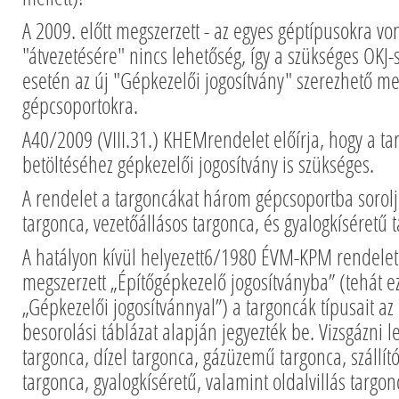
A 2009. előtt megszerzett - az egyes géptípusokra von
"átvezetésére" nincs lehetőség, így a szükséges OKJ-
esetén az új "Gépkezelői jogosítvány" szerezhető me
gépcsoportokra.
A40/2009 (VIII.31.) KHEMrendelet előírja, hogy a 
betöltéséhez gépkezelői jogosítvány is szükséges.
A rendelet a targoncákat három gépcsoportba sorolj
targonca, vezetőállásos targonca, és gyalogkíséretű 
A hatályon kívül helyezett6/1980 ÉVM-KPM rendelet 
megszerzett „Építőgépkezelő jogosítványba” (tehát 
„Gépkezelői jogosítvánnyal”) a targoncák típusait az
besorolási táblázat alapján jegyezték be. Vizsgázni l
targonca, dízel targonca, gázüzemű targonca, szállí
targonca, gyalogkíséretű, valamint oldalvillás targo