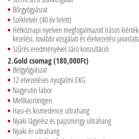
Bőrgyógyászat
Székletvér (40 év felett)
Hétköznapi nyelven megfogalmazott írásos kiért
kezelési, további vizsgálati és életvezetési javaslatt
Szűrés eredményével záró konzultáció
2.Gold csomag (180,000Ft)
Belgyógyászat
12 elvezetéses nyugalmi EKG
Nagyrutin labor
Mellkasröntgen
Hasi-és kismedence ultrahang
Nyaki lágyrész és pajzsmirigy ultrahang
Nyaki ér ultrahang