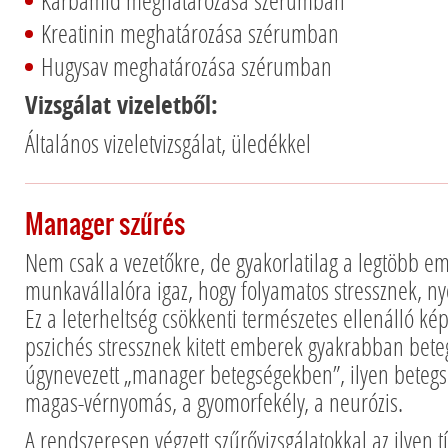
Karbamid meghatározása szérumban
Kreatinin meghatározása szérumban
Hugysav meghatározása szérumban
Vizsgálat vizeletből:
Általános vizeletvizsgálat, üledékkel
Manager szűrés
Nem csak a vezetőkre, de gyakorlatilag a legtöbb e
munkavállalóra igaz, hogy folyamatos stressznek, n
Ez a leterheltség csökkenti természetes ellenálló ké
pszichés stressznek kitett emberek gyakrabban bet
úgynevezett „manager betegségekben”, ilyen betegs
magas-vérnyomás, a gyomorfekély, a neurózis.
A rendszeresen végzett szűrővizsgálatokkal az ilyen 