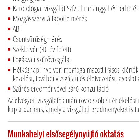
Kardiológiai vizsgálat Szív ultrahanggal és terhelé
Mozgásszervi állapotfelmérés
ABI
Csontsűrűségmérés
Székletvér (40 év felett)
Fogászati szűrővizsgálat
Hétköznapi nyelven megfogalmazott írásos kiért
kezelési, további vizsgálati és életvezetési javaslatt
Szűrés eredményével záró konzultáció
Az elvégzett vizsgálatok után rövid szóbeli értékelést 
kap a paciens, amely a vizsgálati eredményeket is t
Munkahelyi elsősegélynyújtó oktatás