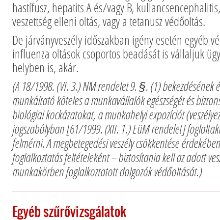
hastífusz, hepatits A és/vagy B, kullancsencephalit
veszettség elleni oltás, vagy a tetanusz védőoltás.
De járványveszély időszakban igény esetén egyéb vé
influenza oltások csoportos beadását is vállaljuk üg
helyben is, akár.
(A 18/1998. (VI. 3.) NM rendelet 9. §. (1) bekezdésének 
munkáltató köteles a munkavállalók egészségét és biztons
biológiai kockázatokat, a munkahelyi expozíciót (veszélyez
jogszabályban [61/1999. (XII. 1.) EüM rendelet] foglalta
felmérni. A megbetegedési veszély csökkentése érdekébe
foglalkoztatás feltételeként – biztosítania kell az adott ves
munkakörben foglalkoztatott dolgozók védőoltását.)
Egyéb szűrővizsgálatok