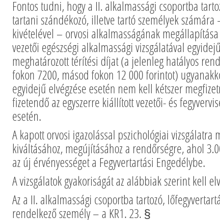
Fontos tudni, hogy a II. alkalmassági csoportba tarto
tartani szándékozó, illetve tartó személyek számára 
kivételével – orvosi alkalmasságának megállapítás
vezetői egészségi alkalmassági vizsgálatával egyidejű
meghatározott térítési díjat (a jelenleg hatályos rend
fokon 7200, másod fokon 12 000 forintot) ugyanakko
egyidejű elvégzése esetén nem kell kétszer megfizetn
fizetendő az egyszerre kiállított vezetői- és fegyvervi
esetén.
A kapott orvosi igazolással pszichológiai vizsgálatra
kiváltásához, megújításához a rendőrségre, ahol 3.00
az új érvényességet a Fegyvertartási Engedélybe.
A vizsgálatok gyakoriságát az alábbiak szerint kell el
Az a II. alkalmassági csoportba tartozó, lőfegyvertart
rendelkező személy – a KR1. 23. §