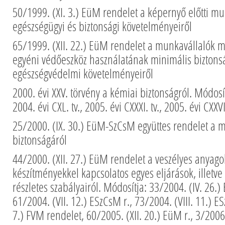
50/1999. (XI. 3.) EüM rendelet a képernyő előtti m
egészségügyi és biztonsági követelményeiről
65/1999. (XII. 22.) EüM rendelet a munkavállalók 
egyéni védőeszköz használatának minimális biztonsá
egészségvédelmi követelményeiről
2000. évi XXV. törvény a kémiai biztonságról. Módosítj
2004. évi CXL. tv., 2005. évi CXXXI. tv., 2005. évi CXXVII
25/2000. (IX. 30.) EüM-SzCsM együttes rendelet a
biztonságáról
44/2000. (XII. 27.) EüM rendelet a veszélyes anyago
készítményekkel kapcsolatos egyes eljárások, illetv
részletes szabályairól. Módosítja: 33/2004. (IV. 26.
61/2004. (VII. 12.) ESzCsM r., 73/2004. (VIII. 11.) ES
7.) FVM rendelet, 60/2005. (XII. 20.) EüM r., 3/2006.