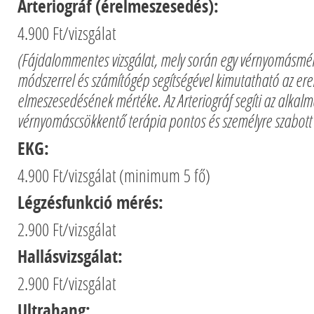
Arteriográf (érelmeszesedés):
4.900 Ft/vizsgálat
(Fájdalommentes vizsgálat, mely során egy vérnyomásmé
módszerrel és számítógép segítségével kimutatható az ere
elmeszesedésének mértéke. Az Arteriográf segíti az alkalm
vérnyomáscsökkentő terápia pontos és személyre szabott b
EKG:
4.900 Ft/vizsgálat (minimum 5 fő)
Légzésfunkció mérés:
2.900 Ft/vizsgálat
Hallásvizsgálat:
2.900 Ft/vizsgálat
Ultrahang: