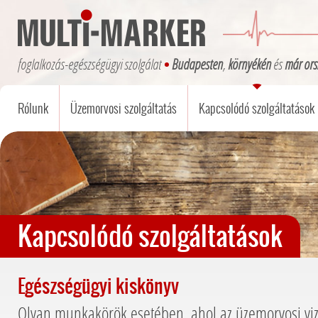
foglalkozás-egészségügyi szolgálat
Budapesten
,
környékén
és
már ors
Rólunk
Üzemorvosi szolgáltatás
Kapcsolódó szolgáltatások
Kapcsolódó szolgáltatások
Egészségügyi kiskönyv
Olyan munkakörök esetében, ahol az üzemorvosi viz