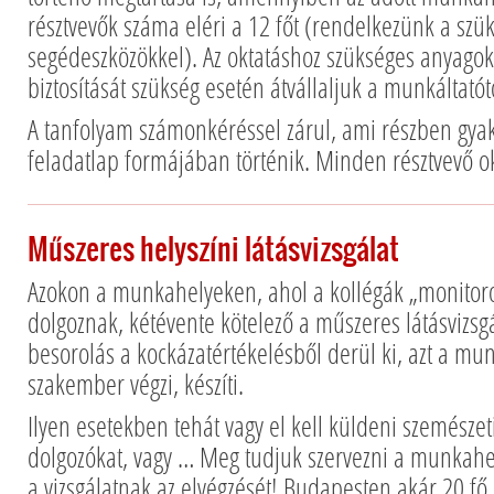
résztvevők száma eléri a 12 főt (rendelkezünk a szü
segédeszközökkel). Az oktatáshoz szükséges anyagok
biztosítását szükség esetén átvállaljuk a munkáltatót
A tanfolyam számonkéréssel zárul, ami részben gyako
feladatlap formájában történik. Minden résztvevő ok
Műszeres helyszíni látásvizsgálat
Azokon a munkahelyeken, ahol a kollégák „monito
dolgoznak, kétévente kötelező a műszeres látásvizsgá
besorolás a kockázatértékelésből derül ki, azt a m
szakember végzi, készíti.
Ilyen esetekben tehát vagy el kell küldeni szemészeti
dolgozókat, vagy … Meg tudjuk szervezni a munkah
a vizsgálatnak az elvégzését! Budapesten akár 20 fő 