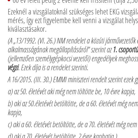
Ezeknél a vizsgálatoknál szükséges lehet EKG vizsgála
mérés, így ezt figyelembe kell venni a vizsgálat hely
kiválasztásakor.
(A „13/1992. (VI. 26.) NM rendelet a közúti járművezetők 
alkalmasságának megállapításáról” szerint az
1. csoport
(jellemzően személygépkocsi vezetői) engedélyek meghos
végzi
. Ezek díja is a rendelet szerinti.
A 16/2015. (III. 30.) EMMI miniszteri rendelt szerint ezek
a) az 50. életévét aki még nem töltötte be, 10 évre kapja,
b) aki az 50.életévét betöltötte, de a 60. életévét még nem
kapja,
c) aki a 60. életévét betöltötte, de a 70. életévét még nem 
d) aki a 70. életévét betöltötte, 2 évre kaphatja.)