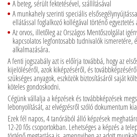
A beteg, sérült fektetésével, szállításával
A munkahely szerinti speciális elsősegélynyújtás
ellátással foglalkozó kollégával történő egyeztetés
Az orvos, illetőleg az Országos Mentőszolgálat igé
kapcsolatos legfontosabb tudnivalók ismeretére, é
alkalmazására.
A fenti jogszabály azt is előírja továbbá, hogy az els
kijelöléséről, azok kiképzéséről, és továbbképzésérő
szükséges anyagok, eszközök biztosításáról saját kö
köteles gondoskodni.
Cégünk vállalja a képzések és továbbképzések megs
lebonyolítását, az elvégzésről szóló dokumentum kia
Ezek fél napos, 4 tanórából álló képzések meghatár
12-20 fős csoportokban. Lehetséges a képzés a tel
történő megtartása is, amennyiben az adott munka