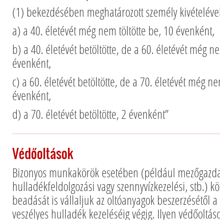
(1) bekezdésében meghatározott személy kivételével
a) a 40. életévét még nem töltötte be, 10 évenként,
b) a 40. életévét betöltötte, de a 60. életévét még ne
évenként,
c) a 60. életévét betöltötte, de a 70. életévét még ne
évenként,
d) a 70. életévét betöltötte, 2 évenként”
Védőoltások
Bizonyos munkakörök esetében (például mezőgazdas
hulladékfeldolgozási vagy szennyvízkezelési, stb.) k
beadását is vállaljuk az oltóanyagok beszerzésétől a
veszélyes hulladék kezeléséig végig. Ilyen védőoltá