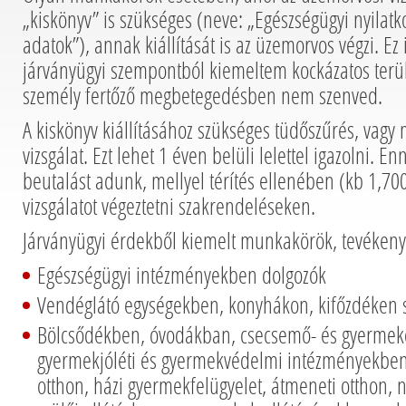
„kiskönyv” is szükséges (neve: „Egészségügyi nyilatko
adatok”), annak kiállítását is az üzemorvos végzi. Ez 
járványügyi szempontból kiemeltem kockázatos terü
személy fertőző megbetegedésben nem szenved.
A kiskönyv kiállításához szükséges tüdőszűrés, vagy
vizsgálat. Ezt lehet 1 éven belüli lelettel igazolni. 
beutalást adunk, mellyel térítés ellenében (kb 1,700
vizsgálatot végeztetni szakrendeléseken.
Járványügyi érdekből kiemelt munkakörök, tevékeny
Egészségügyi intézményekben dolgozók
Vendéglátó egységekben, konyhákon, kifőzdéken 
Bölcsődékben, óvodákban, csecsemő- és gyermek
gyermekjóléti és gyermekvédelmi intézményekben
otthon, házi gyermekfelügyelet, átmeneti otthon, n