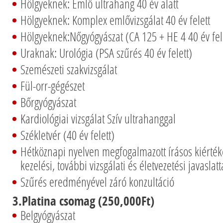
Hölgyeknek: Emlő ultrahang 40 év alatt
Hölgyeknek: Komplex emlővizsgálat 40 év felett
Hölgyeknek:Nőgyógyászat (CA 125 + HE 4 40 év fel
Uraknak: Urológia (PSA szűrés 40 év felett)
Szemészeti szakvizsgálat
Fül-orr-gégészet
Bőrgyógyászat
Kardiológiai vizsgálat Szív ultrahanggal
Székletvér (40 év felett)
Hétköznapi nyelven megfogalmazott írásos kiért
kezelési, további vizsgálati és életvezetési javaslatt
Szűrés eredményével záró konzultáció
3.Platina csomag (250,000Ft)
Belgyógyászat