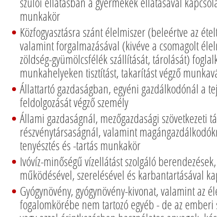
szülői ellátásban a gyermekek ellátásával kapcso
munkakör
Közfogyasztásra szánt élelmiszer (beleértve az ételt, 
valamint forgalmazásával (kivéve a csomagolt élel
zöldség-gyümölcsfélék szállítását, tárolását) fogla
munkahelyeken tisztítást, takarítást végző munkav
Állattartó gazdaságban, egyéni gazdálkodónál a tej
feldolgozását végző személy
Állami gazdaságnál, mezőgazdasági szövetkezeti tá
részvénytársaságnál, valamint magángazdálkodók
tenyésztés és -tartás munkakör
Ivóvíz-minőségű vízellátást szolgáló berendezések
működésével, szerelésével és karbantartásával k
Gyógynövény, gyógynövény-kivonat, valamint az él
fogalomkörébe nem tartozó egyéb - de az emberi 