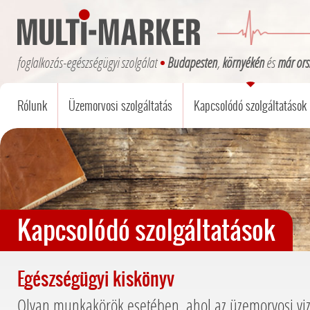
foglalkozás-egészségügyi szolgálat
Budapesten
,
környékén
és
már ors
Rólunk
Üzemorvosi szolgáltatás
Kapcsolódó szolgáltatások
Kapcsolódó szolgáltatások
Egészségügyi kiskönyv
Olyan munkakörök esetében, ahol az üzemorvosi viz