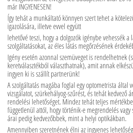
már INGYENESEN!
Így tehát a munkáltató könnyen szert tehet a kötelező
igazolására, illetve evvel együtt
lehetővé teszi, hogy a dolgozók igénybe vehessék a l
szolgáltatásokat, az éles látás megőrzésének érdeké
Igény esetén azonnal szemüveget is rendelhetnek (s
keretválasztékból választhatnak), amit annak elkészü
ingyen ki is szállít partnerünk!
A szolgáltatás magába foglal egy optometrista által v
vizsgálatot, szürkehályog-szűrést, és tehát kedvező
rendelési lehetőséget. Mindez tehát teljes mérték
függetlenül attól, hogy történik-e megrendelés vag
árai pedig kedvezőbbek, mint a helyi optikákban.
Amennyiben szeretnének élni az ingyenes lehetőségg