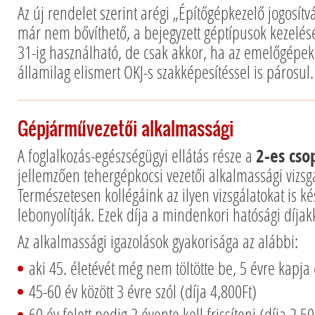
Az új rendelet szerint arégi „Építőgépkezelő jogosítv
már nem bővíthető, a bejegyzett géptípusok kezelé
31-ig használható, de csak akkor, ha az emelőgépek
államilag elismert OKJ-s szakképesítéssel is párosul.
Gépjárművezetői alkalmassági
A foglalkozás-egészségügyi ellátás része a
2-es cso
jellemzően tehergépkocsi vezetői alkalmassági vizsg
Természetesen kollégáink az ilyen vizsgálatokat is k
lebonyolítják. Ezek díja a mindenkori hatósági díjak
Az alkalmassági igazolások gyakorisága az alábbi:
aki 45. életévét még nem töltötte be, 5 évre kapja 
45-60 év között 3 évre szól (díja 4,800Ft)
60 év felett pedig 2 évente kell frissíteni (díja 2,50