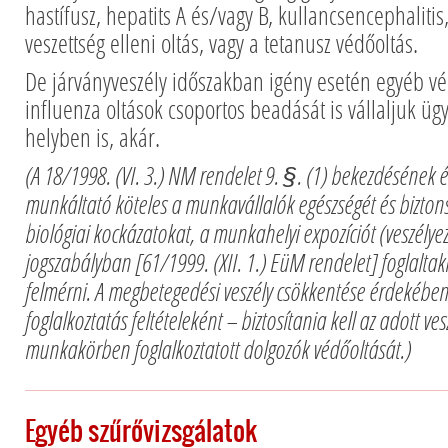
hastífusz, hepatits A és/vagy B, kullancsencephalit
veszettség elleni oltás, vagy a tetanusz védőoltás.
De járványveszély időszakban igény esetén egyéb vé
influenza oltások csoportos beadását is vállaljuk üg
helyben is, akár.
(A 18/1998. (VI. 3.) NM rendelet 9. §. (1) bekezdésének 
munkáltató köteles a munkavállalók egészségét és biztons
biológiai kockázatokat, a munkahelyi expozíciót (veszélyez
jogszabályban [61/1999. (XII. 1.) EüM rendelet] foglalta
felmérni. A megbetegedési veszély csökkentése érdekébe
foglalkoztatás feltételeként – biztosítania kell az adott ves
munkakörben foglalkoztatott dolgozók védőoltását.)
Egyéb szűrővizsgálatok