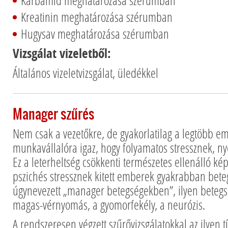
Karbamid meghatározása szérumban
Kreatinin meghatározása szérumban
Hugysav meghatározása szérumban
Vizsgálat vizeletből:
Általános vizeletvizsgálat, üledékkel
Manager szűrés
Nem csak a vezetőkre, de gyakorlatilag a legtöbb e
munkavállalóra igaz, hogy folyamatos stressznek, n
Ez a leterheltség csökkenti természetes ellenálló ké
pszichés stressznek kitett emberek gyakrabban bet
úgynevezett „manager betegségekben”, ilyen betegs
magas-vérnyomás, a gyomorfekély, a neurózis.
A rendszeresen végzett szűrővizsgálatokkal az ilyen 