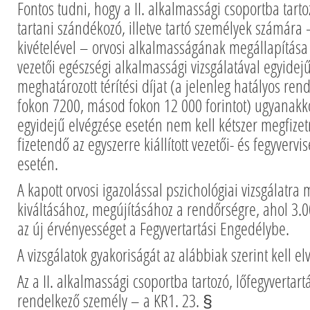
Fontos tudni, hogy a II. alkalmassági csoportba tarto
tartani szándékozó, illetve tartó személyek számára 
kivételével – orvosi alkalmasságának megállapítás
vezetői egészségi alkalmassági vizsgálatával egyidejű
meghatározott térítési díjat (a jelenleg hatályos rend
fokon 7200, másod fokon 12 000 forintot) ugyanakko
egyidejű elvégzése esetén nem kell kétszer megfizetn
fizetendő az egyszerre kiállított vezetői- és fegyvervi
esetén.
A kapott orvosi igazolással pszichológiai vizsgálatra
kiváltásához, megújításához a rendőrségre, ahol 3.00
az új érvényességet a Fegyvertartási Engedélybe.
A vizsgálatok gyakoriságát az alábbiak szerint kell el
Az a II. alkalmassági csoportba tartozó, lőfegyvertart
rendelkező személy – a KR1. 23. §