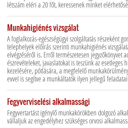
létszám eléri a 20 főt, keressenek minket elérhetős
Munkahigiénés vizsgálat
A foglalkozás-egészségügyi szolgáltatás részeként 
telephelyek előírás szerinti munkahigiénés vizsgála
elvégzéséről is. Erről természetesen jegyzőkönyvet
észrevételeket, javaslatokat is teszünk az esetleges
kezelésére, pótlására, a megfelelő munkakörülmény
evvel is segítve a munkáltatók ilyen jellegű feladatait
Fegyverviselési alkalmassági
Fegyvertartást igénylő munkakörökben dolgozó alka
vállaljuk az engedélyhez szükséges orvosi alkalmass