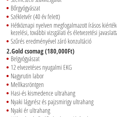
Bőrgyógyászat
Székletvér (40 év felett)
Hétköznapi nyelven megfogalmazott írásos kiért
kezelési, további vizsgálati és életvezetési javaslatt
Szűrés eredményével záró konzultáció
2.Gold csomag (180,000Ft)
Belgyógyászat
12 elvezetéses nyugalmi EKG
Nagyrutin labor
Mellkasröntgen
Hasi-és kismedence ultrahang
Nyaki lágyrész és pajzsmirigy ultrahang
Nyaki ér ultrahang