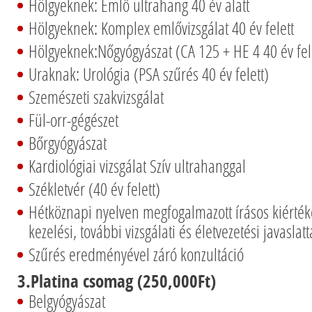
Hölgyeknek: Emlő ultrahang 40 év alatt
Hölgyeknek: Komplex emlővizsgálat 40 év felett
Hölgyeknek:Nőgyógyászat (CA 125 + HE 4 40 év fel
Uraknak: Urológia (PSA szűrés 40 év felett)
Szemészeti szakvizsgálat
Fül-orr-gégészet
Bőrgyógyászat
Kardiológiai vizsgálat Szív ultrahanggal
Székletvér (40 év felett)
Hétköznapi nyelven megfogalmazott írásos kiért
kezelési, további vizsgálati és életvezetési javaslatt
Szűrés eredményével záró konzultáció
3.Platina csomag (250,000Ft)
Belgyógyászat