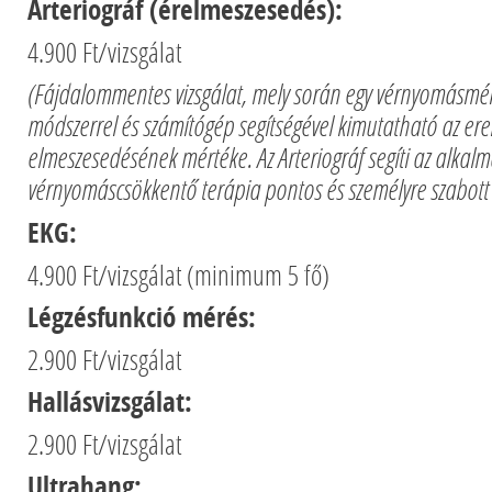
Arteriográf (érelmeszesedés):
4.900 Ft/vizsgálat
(Fájdalommentes vizsgálat, mely során egy vérnyomásmé
módszerrel és számítógép segítségével kimutatható az ere
elmeszesedésének mértéke. Az Arteriográf segíti az alkalm
vérnyomáscsökkentő terápia pontos és személyre szabott b
EKG:
4.900 Ft/vizsgálat (minimum 5 fő)
Légzésfunkció mérés:
2.900 Ft/vizsgálat
Hallásvizsgálat:
2.900 Ft/vizsgálat
Ultrahang: