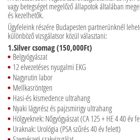
vagy betegséget megelőző állapotok általában megel
és kezelhetők.
Ügyfeleink részére Budapesten partnerünknél lehe
különböző vizsgálatsor közül választani:
1.Silver csomag (150,000Ft)
Belgyógyászat
12 elvezetéses nyugalmi EKG
Nagyrutin labor
Mellkasröntgen
Hasi-és kismedence ultrahang
Nyaki lágyrész és pajzsmirigy ultrahang
Hölgyeknek: Nőgyógyászat (CA 125 + HE 4 40 év fel
Uraknak: Urológia (PSA szűrés 40 év felett)
Szemészeti szakvizsgálat