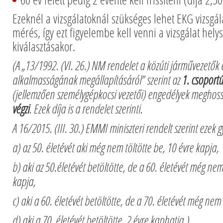
Ezeknél a vizsgálatoknál szükséges lehet EKG vizsgála
mérés, így ezt figyelembe kell venni a vizsgálat hely
kiválasztásakor.
(A „13/1992. (VI. 26.) NM rendelet a közúti járművezetők 
alkalmasságának megállapításáról” szerint az
1. csoport
(jellemzően személygépkocsi vezetői) engedélyek meghos
végzi
. Ezek díja is a rendelet szerinti.
A 16/2015. (III. 30.) EMMI miniszteri rendelt szerint ezek
a) az 50. életévét aki még nem töltötte be, 10 évre kapja,
b) aki az 50.életévét betöltötte, de a 60. életévét még nem
kapja,
c) aki a 60. életévét betöltötte, de a 70. életévét még nem 
d) aki a 70. életévét betöltötte, 2 évre kaphatja.)