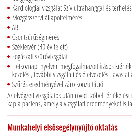
Kardiológiai vizsgálat Szív ultrahanggal és terhelé
Mozgásszervi állapotfelmérés
ABI
Csontsűrűségmérés
Székletvér (40 év felett)
Fogászati szűrővizsgálat
Hétköznapi nyelven megfogalmazott írásos kiért
kezelési, további vizsgálati és életvezetési javaslatt
Szűrés eredményével záró konzultáció
Az elvégzett vizsgálatok után rövid szóbeli értékelést 
kap a paciens, amely a vizsgálati eredményeket is t
Munkahelyi elsősegélynyújtó oktatás