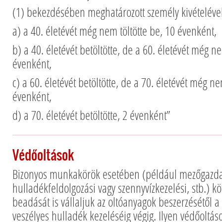
(1) bekezdésében meghatározott személy kivételével
a) a 40. életévét még nem töltötte be, 10 évenként,
b) a 40. életévét betöltötte, de a 60. életévét még ne
évenként,
c) a 60. életévét betöltötte, de a 70. életévét még ne
évenként,
d) a 70. életévét betöltötte, 2 évenként”
Védőoltások
Bizonyos munkakörök esetében (például mezőgazdas
hulladékfeldolgozási vagy szennyvízkezelési, stb.) k
beadását is vállaljuk az oltóanyagok beszerzésétől a
veszélyes hulladék kezeléséig végig. Ilyen védőoltá