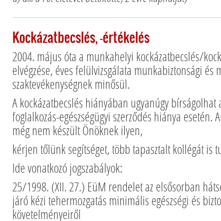
Kockázatbecslés, -értékelés
2004. május óta a munkahelyi kockázatbecslés/kock
elvégzése, éves felülvizsgálata munkabiztonsági és
szaktevékenységnek minősül.
A kockázatbecslés hiányában ugyanúgy bírságolhat a
foglalkozás-egészségügyi szerződés hiánya esetén.
még nem készült Önöknek ilyen,
kérjen tőlünk segítséget, több tapasztalt kollégát is 
Ide vonatkozó jogszabályok:
25/1998. (XII. 27.) EüM rendelet az elsősorban háts
járó kézi tehermozgatás minimális egészségi és bizt
követelményeiről