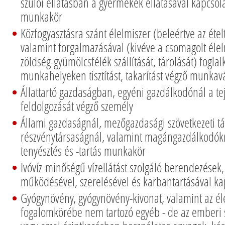
szülői ellátásban a gyermekek ellátásával kapcso
munkakör
Közfogyasztásra szánt élelmiszer (beleértve az ételt, 
valamint forgalmazásával (kivéve a csomagolt élel
zöldség-gyümölcsfélék szállítását, tárolását) fogla
munkahelyeken tisztítást, takarítást végző munkav
Állattartó gazdaságban, egyéni gazdálkodónál a tej
feldolgozását végző személy
Állami gazdaságnál, mezőgazdasági szövetkezeti tá
részvénytársaságnál, valamint magángazdálkodók
tenyésztés és -tartás munkakör
Ivóvíz-minőségű vízellátást szolgáló berendezések
működésével, szerelésével és karbantartásával k
Gyógynövény, gyógynövény-kivonat, valamint az él
fogalomkörébe nem tartozó egyéb - de az emberi 