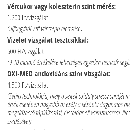
Vércukor vagy koleszterin szint mérés:
1.200 Ft/vizsgálat
(ujjbegyból vett vércsepp elemzése)
Vizelet vizsgálat tesztcsíkkal:
600 Ft/vizsgálat
(9-10 mutató értékelése lehetséges egyetlen tesztcsík segít
OXI-MED antioxidáns szint vizsgálat:
4.500 Ft/vizsgálat
(Svájci technológia, mely a sejtek oxidaty stressz szintjét
érték esetében nagyobb az esély a későbbi daganatos m
megelőzhető táplálkozási, életmódbeli változtatással, ille
szedésével)