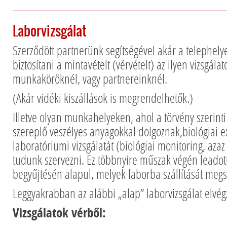
Laborvizsgálat
Szerződött partnerünk segítségével akár a telephely
biztosítani a mintavételt (vérvételt) az ilyen vizsgála
munkaköröknél, vagy partnereinknél.
(Akár vidéki kiszállások is megrendelhetők.)
Illetve olyan munkahelyeken, ahol a törvény szerin
szereplő veszélyes anyagokkal dolgoznak,biológiai e
laboratóriumi vizsgálatát (biológiai monitoring, azaz
tudunk szervezni. Ez többnyire műszak végén leadott
begyűjtésén alapul, melyek laborba szállítását megs
Leggyakrabban az alábbi „alap” laborvizsgálat elvégz
Vizsgálatok vérből: