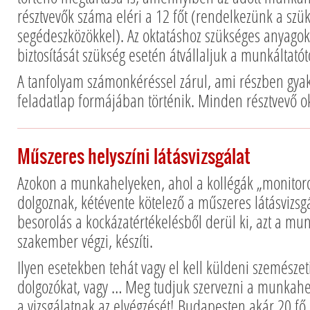
résztvevők száma eléri a 12 főt (rendelkezünk a szü
segédeszközökkel). Az oktatáshoz szükséges anyagok
biztosítását szükség esetén átvállaljuk a munkáltatót
A tanfolyam számonkéréssel zárul, ami részben gyako
feladatlap formájában történik. Minden résztvevő ok
Műszeres helyszíni látásvizsgálat
Azokon a munkahelyeken, ahol a kollégák „monito
dolgoznak, kétévente kötelező a műszeres látásvizsgá
besorolás a kockázatértékelésből derül ki, azt a m
szakember végzi, készíti.
Ilyen esetekben tehát vagy el kell küldeni szemészeti
dolgozókat, vagy … Meg tudjuk szervezni a munkah
a vizsgálatnak az elvégzését! Budapesten akár 20 fő 