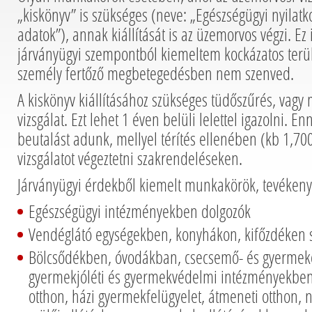
„kiskönyv” is szükséges (neve: „Egészségügyi nyilatko
adatok”), annak kiállítását is az üzemorvos végzi. Ez 
járványügyi szempontból kiemeltem kockázatos terü
személy fertőző megbetegedésben nem szenved.
A kiskönyv kiállításához szükséges tüdőszűrés, vagy
vizsgálat. Ezt lehet 1 éven belüli lelettel igazolni. 
beutalást adunk, mellyel térítés ellenében (kb 1,700
vizsgálatot végeztetni szakrendeléseken.
Járványügyi érdekből kiemelt munkakörök, tevékeny
Egészségügyi intézményekben dolgozók
Vendéglátó egységekben, konyhákon, kifőzdéken 
Bölcsődékben, óvodákban, csecsemő- és gyermek
gyermekjóléti és gyermekvédelmi intézményekben
otthon, házi gyermekfelügyelet, átmeneti otthon, n