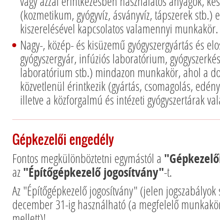
vagy azzal érintkezésben használatos anyagok, ké
(kozmetikum, gyógyvíz, ásványvíz, tápszerek stb.) el
kiszerelésével kapcsolatos valamennyi munkakör.
Nagy-, közép- és kisüzemű gyógyszergyártás és elos
gyógyszergyár, infúziós laboratórium, gyógyszerkés
laboratórium stb.) mindazon munkakör, ahol a dol
közvetlenül érintkezik (gyártás, csomagolás, edény
illetve a közforgalmú és intézeti gyógyszertárak 
Gépkezelői engedély
Fontos megkülönböztetni egymástól a
"Gépkezelői
az
"Építőgépkezelő jogosítvány"
-t.
Az "Építőgépkezelő jogosítvány" (jelen jogszabályok 
december 31-ig használható (a megfelelő munkakör
mellett)!