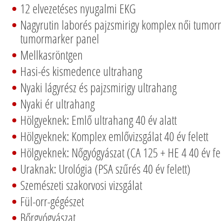
12 elvezetéses nyugalmi EKG
Nagyrutin laborés pajzsmirigy komplex női tumorm
tumormarker panel
Mellkasröntgen
Hasi-és kismedence ultrahang
Nyaki lágyrész és pajzsmirigy ultrahang
Nyaki ér ultrahang
Hölgyeknek: Emlő ultrahang 40 év alatt
Hölgyeknek: Komplex emlővizsgálat 40 év felett
Hölgyeknek: Nőgyógyászat (CA 125 + HE 4 40 év fel
Uraknak: Urológia (PSA szűrés 40 év felett)
Szemészeti szakorvosi vizsgálat
Fül-orr-gégészet
Bőrgyógyászat