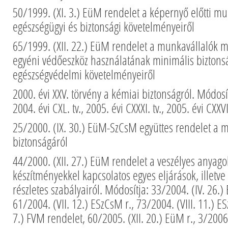
50/1999. (XI. 3.) EüM rendelet a képernyő előtti m
egészségügyi és biztonsági követelményeiről
65/1999. (XII. 22.) EüM rendelet a munkavállalók 
egyéni védőeszköz használatának minimális biztonsá
egészségvédelmi követelményeiről
2000. évi XXV. törvény a kémiai biztonságról. Módosítj
2004. évi CXL. tv., 2005. évi CXXXI. tv., 2005. évi CXXVII
25/2000. (IX. 30.) EüM-SzCsM együttes rendelet a
biztonságáról
44/2000. (XII. 27.) EüM rendelet a veszélyes anyago
készítményekkel kapcsolatos egyes eljárások, illetv
részletes szabályairól. Módosítja: 33/2004. (IV. 26.
61/2004. (VII. 12.) ESzCsM r., 73/2004. (VIII. 11.) ES
7.) FVM rendelet, 60/2005. (XII. 20.) EüM r., 3/2006.