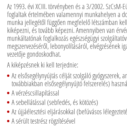
Az 1993. évi XCIII. törvényben és a 3/2002. SzCsM
foglaltak értelmében valamennyi munkahelyen a dol
munka jellegétől függően megfelelő létszámban kell
kiképezni, és tovább képezni. Amennyiben van érvé
munkáltatónak foglalkozás egészségügyi szolgáltatóv
megszervezéséről, lebonyolításáról, elvégzésének i
vezetője gondoskodhat.
A kiképzésnek ki kell terjednie:
Az elsősegélynyújtás célját szolgáló gyógyszerek, a
továbbiakban elsősegélynyújtó felszerelés) haszná
A vérzéscsillapítással
A sebellátással (sebfedés, és kötözés)
Az újjáélesztési eljárásokkal (befúvásos lélegeztet
A sérült testrész rögzítésével