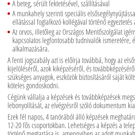
A beteg, sérült fektetésével, szállításával
A munkahely szerinti speciális elsősegélynyújtás
ellátással foglalkozó kollégával történő egyeztetés
Az orvos, illetőleg az Országos Mentőszolgálat igé
kapcsolatos legfontosabb tudnivalók ismeretére, é
alkalmazására.
A fenti jogszabály azt is előírja továbbá, hogy az els
kijelöléséről, azok kiképzéséről, és továbbképzésérő
szükséges anyagok, eszközök biztosításáról saját kö
köteles gondoskodni.
Cégünk vállalja a képzések és továbbképzések megs
lebonyolítását, az elvégzésről szóló dokumentum kia
Ezek fél napos, 4 tanórából álló képzések meghatár
12-20 fős csoportokban. Lehetséges a képzés a tel
történő megtartása is, amennyiben az adott munka