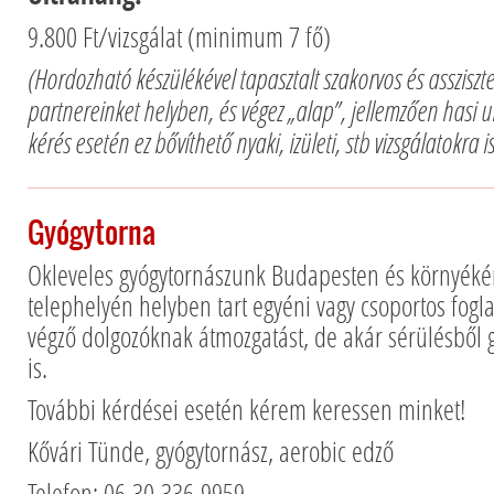
9.800 Ft/vizsgálat (minimum 7 fő)
(Hordozható készülékével tapasztalt szakorvos és assziszte
partnereinket helyben, és végez „alap”, jellemzően hasi u
kérés esetén ez bővíthető nyaki, izületi, stb vizsgálatokra 
Gyógytorna
Okleveles gyógytornászunk Budapesten és környéké
telephelyén helyben tart egyéni vagy csoportos fogl
végző dolgozóknak átmozgatást, de akár sérülésből 
is.
További kérdései esetén kérem keressen minket!
Kővári Tünde, gyógytornász, aerobic edző
Telefon: 06-30-336-9959