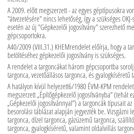
A 2009. előtt megszerzett - az egyes géptípusokra von
"átvezetésére" nincs lehetőség, így a szükséges OKJ-
esetén az új "Gépkezelői jogosítvány" szerezhető me
gépcsoportokra.
A40/2009 (VIII.31.) KHEMrendelet előírja, hogy a 
betöltéséhez gépkezelői jogosítvány is szükséges.
A rendelet a targoncákat három gépcsoportba sorolj
targonca, vezetőállásos targonca, és gyalogkíséretű 
A hatályon kívül helyezett6/1980 ÉVM-KPM rendelet 
megszerzett „Építőgépkezelő jogosítványba” (tehát 
„Gépkezelői jogosítvánnyal”) a targoncák típusait az
besorolási táblázat alapján jegyezték be. Vizsgázni l
targonca, dízel targonca, gázüzemű targonca, szállí
targonca, gyalogkíséretű, valamint oldalvillás targo