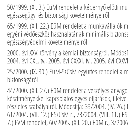
50/1999. (XI. 3.) EüM rendelet a képernyő előtti m
egészségügyi és biztonsági követelményeiről
65/1999. (XII. 22.) EüM rendelet a munkavállalók 
egyéni védőeszköz használatának minimális biztonsá
egészségvédelmi követelményeiről
2000. évi XXV. törvény a kémiai biztonságról. Módosítj
2004. évi CXL. tv., 2005. évi CXXXI. tv., 2005. évi CXXVII
25/2000. (IX. 30.) EüM-SzCsM együttes rendelet a
biztonságáról
44/2000. (XII. 27.) EüM rendelet a veszélyes anyago
készítményekkel kapcsolatos egyes eljárások, illetv
részletes szabályairól. Módosítja: 33/2004. (IV. 26.
61/2004. (VII. 12.) ESzCsM r., 73/2004. (VIII. 11.) ES
7.) FVM rendelet, 60/2005. (XII. 20.) EüM r., 3/2006.