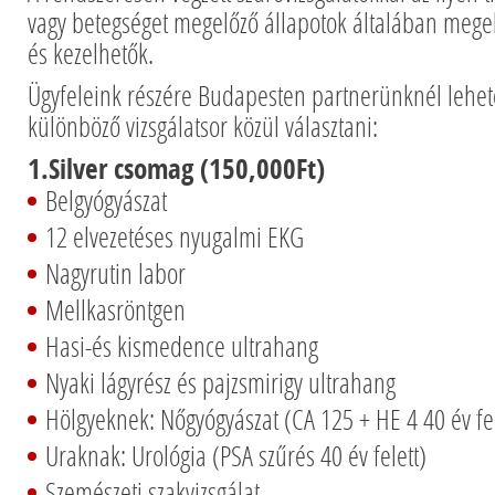
vagy betegséget megelőző állapotok általában megel
és kezelhetők.
Ügyfeleink részére Budapesten partnerünknél lehe
különböző vizsgálatsor közül választani:
1.Silver csomag (150,000Ft)
Belgyógyászat
12 elvezetéses nyugalmi EKG
Nagyrutin labor
Mellkasröntgen
Hasi-és kismedence ultrahang
Nyaki lágyrész és pajzsmirigy ultrahang
Hölgyeknek: Nőgyógyászat (CA 125 + HE 4 40 év fel
Uraknak: Urológia (PSA szűrés 40 év felett)
Szemészeti szakvizsgálat