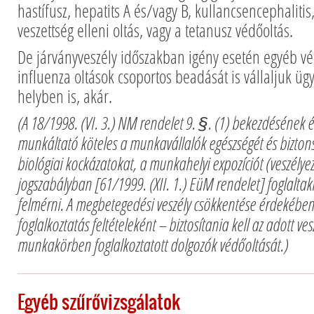
hastífusz, hepatits A és/vagy B, kullancsencephalit
veszettség elleni oltás, vagy a tetanusz védőoltás.
De járványveszély időszakban igény esetén egyéb vé
influenza oltások csoportos beadását is vállaljuk üg
helyben is, akár.
(A 18/1998. (VI. 3.) NM rendelet 9. §. (1) bekezdésének 
munkáltató köteles a munkavállalók egészségét és biztons
biológiai kockázatokat, a munkahelyi expozíciót (veszélyez
jogszabályban [61/1999. (XII. 1.) EüM rendelet] foglalta
felmérni. A megbetegedési veszély csökkentése érdekébe
foglalkoztatás feltételeként – biztosítania kell az adott ves
munkakörben foglalkoztatott dolgozók védőoltását.)
Egyéb szűrővizsgálatok