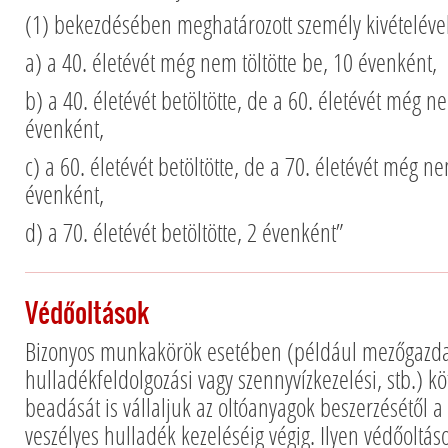
(1) bekezdésében meghatározott személy kivételével
a) a 40. életévét még nem töltötte be, 10 évenként,
b) a 40. életévét betöltötte, de a 60. életévét még ne
évenként,
c) a 60. életévét betöltötte, de a 70. életévét még ne
évenként,
d) a 70. életévét betöltötte, 2 évenként”
Védőoltások
Bizonyos munkakörök esetében (például mezőgazdas
hulladékfeldolgozási vagy szennyvízkezelési, stb.) k
beadását is vállaljuk az oltóanyagok beszerzésétől a
veszélyes hulladék kezeléséig végig. Ilyen védőoltá