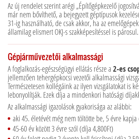
Az új rendelet szerint arégi „Építőgépkezelő jogosítv
már nem bővíthető, a bejegyzett géptípusok kezelé
31-ig használható, de csak akkor, ha az emelőgépek
államilag elismert OKJ-s szakképesítéssel is párosul.
Gépjárművezetői alkalmassági
A foglalkozás-egészségügyi ellátás része a
2-es cso
jellemzően tehergépkocsi vezetői alkalmassági vizsg
Természetesen kollégáink az ilyen vizsgálatokat is k
lebonyolítják. Ezek díja a mindenkori hatósági díjak
Az alkalmassági igazolások gyakorisága az alábbi:
aki 45. életévét még nem töltötte be, 5 évre kapja 
45-60 év között 3 évre szól (díja 4,800Ft)
60 év felett pedig 2 évente kell frissíteni (díja 2,50