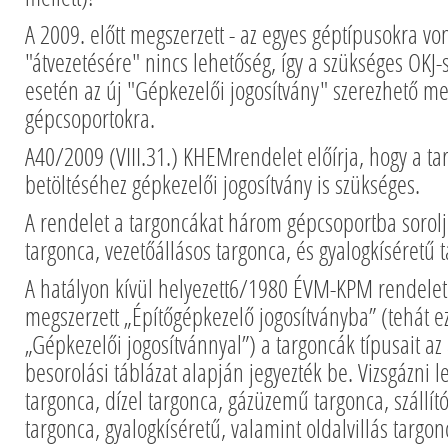
A 2009. előtt megszerzett - az egyes géptípusokra von
"átvezetésére" nincs lehetőség, így a szükséges OKJ-
esetén az új "Gépkezelői jogosítvány" szerezhető me
gépcsoportokra.
A40/2009 (VIII.31.) KHEMrendelet előírja, hogy a 
betöltéséhez gépkezelői jogosítvány is szükséges.
A rendelet a targoncákat három gépcsoportba sorolj
targonca, vezetőállásos targonca, és gyalogkíséretű 
A hatályon kívül helyezett6/1980 ÉVM-KPM rendelet 
megszerzett „Építőgépkezelő jogosítványba” (tehát 
„Gépkezelői jogosítvánnyal”) a targoncák típusait az
besorolási táblázat alapján jegyezték be. Vizsgázni l
targonca, dízel targonca, gázüzemű targonca, szállí
targonca, gyalogkíséretű, valamint oldalvillás targo