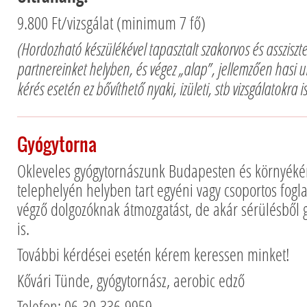
9.800 Ft/vizsgálat (minimum 7 fő)
(Hordozható készülékével tapasztalt szakorvos és assziszte
partnereinket helyben, és végez „alap”, jellemzően hasi u
kérés esetén ez bővíthető nyaki, izületi, stb vizsgálatokra 
Gyógytorna
Okleveles gyógytornászunk Budapesten és környéké
telephelyén helyben tart egyéni vagy csoportos fogl
végző dolgozóknak átmozgatást, de akár sérülésből 
is.
További kérdései esetén kérem keressen minket!
Kővári Tünde, gyógytornász, aerobic edző
Telefon: 06-30-336-9959