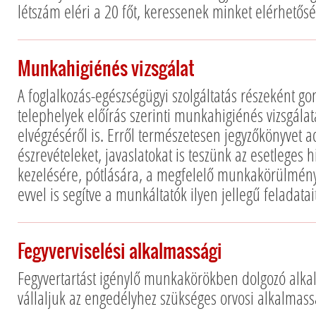
létszám eléri a 20 főt, keressenek minket elérhetős
Munkahigiénés vizsgálat
A foglalkozás-egészségügyi szolgáltatás részeként 
telephelyek előírás szerinti munkahigiénés vizsgála
elvégzéséről is. Erről természetesen jegyzőkönyvet
észrevételeket, javaslatokat is teszünk az esetleges
kezelésére, pótlására, a megfelelő munkakörülmény
evvel is segítve a munkáltatók ilyen jellegű feladatait
Fegyverviselési alkalmassági
Fegyvertartást igénylő munkakörökben dolgozó alka
vállaljuk az engedélyhez szükséges orvosi alkalmass