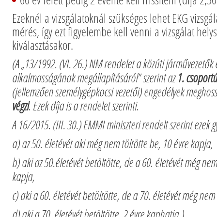
Ezeknél a vizsgálatoknál szükséges lehet EKG vizsgála
mérés, így ezt figyelembe kell venni a vizsgálat hely
kiválasztásakor.
(A „13/1992. (VI. 26.) NM rendelet a közúti járművezetők 
alkalmasságának megállapításáról” szerint az
1. csoport
(jellemzően személygépkocsi vezetői) engedélyek meghos
végzi
. Ezek díja is a rendelet szerinti.
A 16/2015. (III. 30.) EMMI miniszteri rendelt szerint ezek
a) az 50. életévét aki még nem töltötte be, 10 évre kapja,
b) aki az 50.életévét betöltötte, de a 60. életévét még nem
kapja,
c) aki a 60. életévét betöltötte, de a 70. életévét még nem 
d) aki a 70. életévét betöltötte, 2 évre kaphatja.)