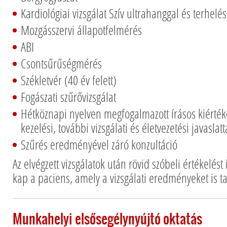
Kardiológiai vizsgálat Szív ultrahanggal és terhelé
Mozgásszervi állapotfelmérés
ABI
Csontsűrűségmérés
Székletvér (40 év felett)
Fogászati szűrővizsgálat
Hétköznapi nyelven megfogalmazott írásos kiért
kezelési, további vizsgálati és életvezetési javaslatt
Szűrés eredményével záró konzultáció
Az elvégzett vizsgálatok után rövid szóbeli értékelést 
kap a paciens, amely a vizsgálati eredményeket is t
Munkahelyi elsősegélynyújtó oktatás