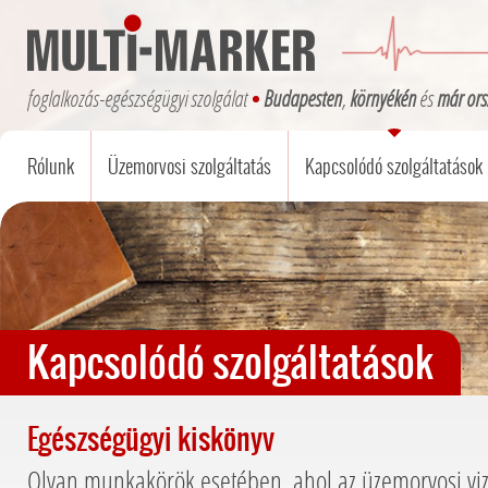
foglalkozás-egészségügyi szolgálat
Budapesten
,
környékén
és
már ors
Rólunk
Üzemorvosi szolgáltatás
Kapcsolódó szolgáltatások
Kapcsolódó szolgáltatások
Egészségügyi kiskönyv
Olyan munkakörök esetében, ahol az üzemorvosi viz