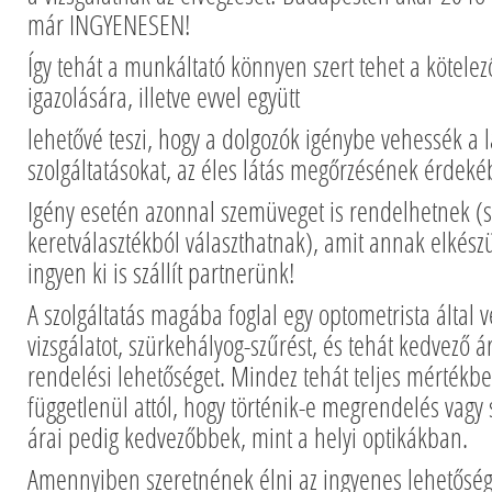
már INGYENESEN!
Így tehát a munkáltató könnyen szert tehet a kötelező
igazolására, illetve evvel együtt
lehetővé teszi, hogy a dolgozók igénybe vehessék a l
szolgáltatásokat, az éles látás megőrzésének érdeké
Igény esetén azonnal szemüveget is rendelhetnek (s
keretválasztékból választhatnak), amit annak elkészü
ingyen ki is szállít partnerünk!
A szolgáltatás magába foglal egy optometrista által v
vizsgálatot, szürkehályog-szűrést, és tehát kedvező
rendelési lehetőséget. Mindez tehát teljes mérték
függetlenül attól, hogy történik-e megrendelés vag
árai pedig kedvezőbbek, mint a helyi optikákban.
Amennyiben szeretnének élni az ingyenes lehetőségg