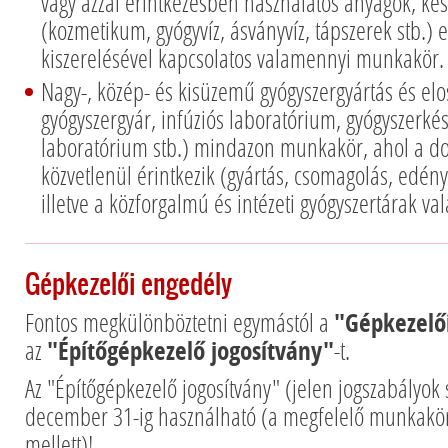
vagy azzal érintkezésben használatos anyagok, ké
(kozmetikum, gyógyvíz, ásványvíz, tápszerek stb.) el
kiszerelésével kapcsolatos valamennyi munkakör.
Nagy-, közép- és kisüzemű gyógyszergyártás és elos
gyógyszergyár, infúziós laboratórium, gyógyszerkés
laboratórium stb.) mindazon munkakör, ahol a dol
közvetlenül érintkezik (gyártás, csomagolás, edény
illetve a közforgalmú és intézeti gyógyszertárak 
Gépkezelői engedély
Fontos megkülönböztetni egymástól a
"Gépkezelői
az
"Építőgépkezelő jogosítvány"
-t.
Az "Építőgépkezelő jogosítvány" (jelen jogszabályok 
december 31-ig használható (a megfelelő munkakör
mellett)!