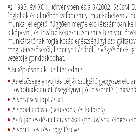
Az 1993. évi XCIII. törvényben és a 3/2002. SzCsM
foglaltak értelmében valamennyi munkahelyen a dol
munka jellegétől függően megfelelő létszámban kell
kiképezni, és tovább képezni. Amennyiben van érvé
munkáltatónak foglalkozás egészségügyi szolgáltatóv
megszervezéséről, lebonyolításáról, elvégzésének i
vezetője gondoskodhat.
A kiképzésnek ki kell terjednie:
Az elsősegélynyújtás célját szolgáló gyógyszerek, a
továbbiakban elsősegélynyújtó felszerelés) haszná
A vérzéscsillapítással
A sebellátással (sebfedés, és kötözés)
Az újjáélesztési eljárásokkal (befúvásos lélegeztet
A sérült testrész rögzítésével