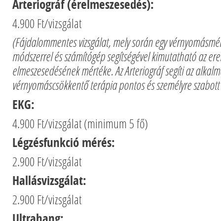
Arteriográf (érelmeszesedés):
4.900 Ft/vizsgálat
(Fájdalommentes vizsgálat, mely során egy vérnyomásmé
módszerrel és számítógép segítségével kimutatható az ere
elmeszesedésének mértéke. Az Arteriográf segíti az alkalm
vérnyomáscsökkentő terápia pontos és személyre szabott b
EKG:
4.900 Ft/vizsgálat (minimum 5 fő)
Légzésfunkció mérés:
2.900 Ft/vizsgálat
Hallásvizsgálat:
2.900 Ft/vizsgálat
Ultrahang: