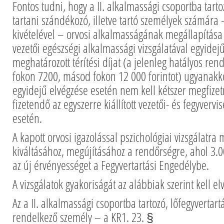
Fontos tudni, hogy a II. alkalmassági csoportba tarto
tartani szándékozó, illetve tartó személyek számára 
kivételével – orvosi alkalmasságának megállapítás
vezetői egészségi alkalmassági vizsgálatával egyidejű
meghatározott térítési díjat (a jelenleg hatályos rend
fokon 7200, másod fokon 12 000 forintot) ugyanakko
egyidejű elvégzése esetén nem kell kétszer megfizetn
fizetendő az egyszerre kiállított vezetői- és fegyvervi
esetén.
A kapott orvosi igazolással pszichológiai vizsgálatra
kiváltásához, megújításához a rendőrségre, ahol 3.00
az új érvényességet a Fegyvertartási Engedélybe.
A vizsgálatok gyakoriságát az alábbiak szerint kell el
Az a II. alkalmassági csoportba tartozó, lőfegyvertart
rendelkező személy – a KR1. 23. §