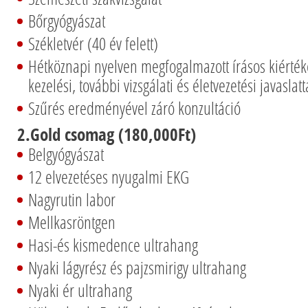
Bőrgyógyászat
Székletvér (40 év felett)
Hétköznapi nyelven megfogalmazott írásos kiért
kezelési, további vizsgálati és életvezetési javaslatt
Szűrés eredményével záró konzultáció
2.Gold csomag (180,000Ft)
Belgyógyászat
12 elvezetéses nyugalmi EKG
Nagyrutin labor
Mellkasröntgen
Hasi-és kismedence ultrahang
Nyaki lágyrész és pajzsmirigy ultrahang
Nyaki ér ultrahang