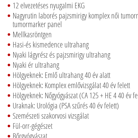
12 elvezetéses nyugalmi EKG
Nagyrutin laborés pajzsmirigy komplex női tumorm
tumormarker panel
Mellkasröntgen
Hasi-és kismedence ultrahang
Nyaki lágyrész és pajzsmirigy ultrahang
Nyaki ér ultrahang
Hölgyeknek: Emlő ultrahang 40 év alatt
Hölgyeknek: Komplex emlővizsgálat 40 év felett
Hölgyeknek: Nőgyógyászat (CA 125 + HE 4 40 év fel
Uraknak: Urológia (PSA szűrés 40 év felett)
Szemészeti szakorvosi vizsgálat
Fül-orr-gégészet
Bőrgyógyászat