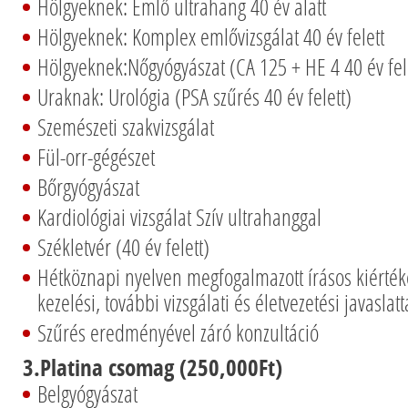
Hölgyeknek: Emlő ultrahang 40 év alatt
Hölgyeknek: Komplex emlővizsgálat 40 év felett
Hölgyeknek:Nőgyógyászat (CA 125 + HE 4 40 év fel
Uraknak: Urológia (PSA szűrés 40 év felett)
Szemészeti szakvizsgálat
Fül-orr-gégészet
Bőrgyógyászat
Kardiológiai vizsgálat Szív ultrahanggal
Székletvér (40 év felett)
Hétköznapi nyelven megfogalmazott írásos kiért
kezelési, további vizsgálati és életvezetési javaslatt
Szűrés eredményével záró konzultáció
3.Platina csomag (250,000Ft)
Belgyógyászat