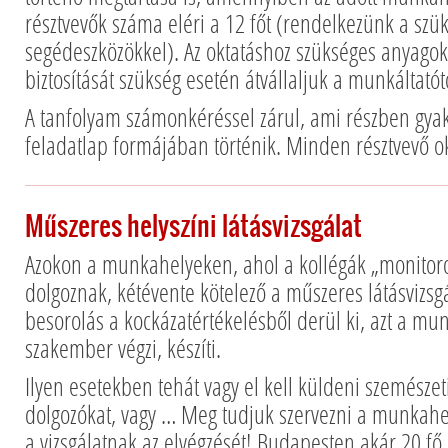
résztvevők száma eléri a 12 főt (rendelkezünk a szü
segédeszközökkel). Az oktatáshoz szükséges anyagok
biztosítását szükség esetén átvállaljuk a munkáltatót
A tanfolyam számonkéréssel zárul, ami részben gyako
feladatlap formájában történik. Minden résztvevő ok
Műszeres helyszíni látásvizsgálat
Azokon a munkahelyeken, ahol a kollégák „monito
dolgoznak, kétévente kötelező a műszeres látásvizsgá
besorolás a kockázatértékelésből derül ki, azt a m
szakember végzi, készíti.
Ilyen esetekben tehát vagy el kell küldeni szemészeti
dolgozókat, vagy … Meg tudjuk szervezni a munkah
a vizsgálatnak az elvégzését! Budapesten akár 20 fő 