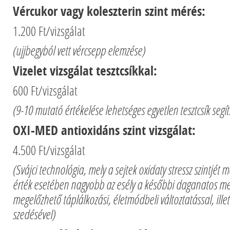
Vércukor vagy koleszterin szint mérés:
1.200 Ft/vizsgálat
(ujjbegyból vett vércsepp elemzése)
Vizelet vizsgálat tesztcsíkkal:
600 Ft/vizsgálat
(9-10 mutató értékelése lehetséges egyetlen tesztcsík segít
OXI-MED antioxidáns szint vizsgálat:
4.500 Ft/vizsgálat
(Svájci technológia, mely a sejtek oxidaty stressz szintjét
érték esetében nagyobb az esély a későbbi daganatos m
megelőzhető táplálkozási, életmódbeli változtatással, ille
szedésével)