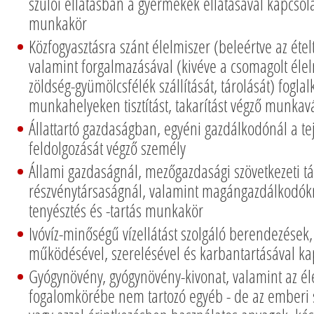
szülői ellátásban a gyermekek ellátásával kapcso
munkakör
Közfogyasztásra szánt élelmiszer (beleértve az ételt, 
valamint forgalmazásával (kivéve a csomagolt élel
zöldség-gyümölcsfélék szállítását, tárolását) fogla
munkahelyeken tisztítást, takarítást végző munkav
Állattartó gazdaságban, egyéni gazdálkodónál a tej
feldolgozását végző személy
Állami gazdaságnál, mezőgazdasági szövetkezeti tá
részvénytársaságnál, valamint magángazdálkodók
tenyésztés és -tartás munkakör
Ivóvíz-minőségű vízellátást szolgáló berendezések
működésével, szerelésével és karbantartásával k
Gyógynövény, gyógynövény-kivonat, valamint az él
fogalomkörébe nem tartozó egyéb - de az emberi 