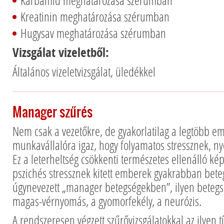
Karbamid meghatározása szérumban
Kreatinin meghatározása szérumban
Hugysav meghatározása szérumban
Vizsgálat vizeletből:
Általános vizeletvizsgálat, üledékkel
Manager szűrés
Nem csak a vezetőkre, de gyakorlatilag a legtöbb e
munkavállalóra igaz, hogy folyamatos stressznek, n
Ez a leterheltség csökkenti természetes ellenálló ké
pszichés stressznek kitett emberek gyakrabban bet
úgynevezett „manager betegségekben”, ilyen betegs
magas-vérnyomás, a gyomorfekély, a neurózis.
A rendszeresen végzett szűrővizsgálatokkal az ilyen 