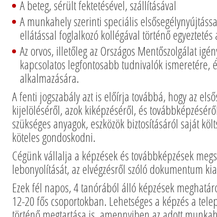
A beteg, sérült fektetésével, szállításával
A munkahely szerinti speciális elsősegélynyújtás
ellátással foglalkozó kollégával történő egyeztetés
Az orvos, illetőleg az Országos Mentőszolgálat igé
kapcsolatos legfontosabb tudnivalók ismeretére, é
alkalmazására.
A fenti jogszabály azt is előírja továbbá, hogy az els
kijelöléséről, azok kiképzéséről, és továbbképzésérő
szükséges anyagok, eszközök biztosításáról saját kö
köteles gondoskodni.
Cégünk vállalja a képzések és továbbképzések megs
lebonyolítását, az elvégzésről szóló dokumentum kia
Ezek fél napos, 4 tanórából álló képzések meghatár
12-20 fős csoportokban. Lehetséges a képzés a tel
történő megtartása is, amennyiben az adott munka