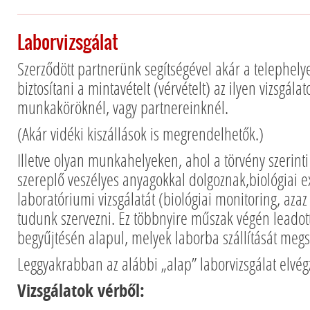
Laborvizsgálat
Szerződött partnerünk segítségével akár a telephely
biztosítani a mintavételt (vérvételt) az ilyen vizsgála
munkaköröknél, vagy partnereinknél.
(Akár vidéki kiszállások is megrendelhetők.)
Illetve olyan munkahelyeken, ahol a törvény szerin
szereplő veszélyes anyagokkal dolgoznak,biológiai e
laboratóriumi vizsgálatát (biológiai monitoring, azaz
tudunk szervezni. Ez többnyire műszak végén leadott
begyűjtésén alapul, melyek laborba szállítását megs
Leggyakrabban az alábbi „alap” laborvizsgálat elvégz
Vizsgálatok vérből: