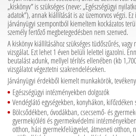
„kiskönyv” is szükséges (neve: „Egészségügyi nyilatko
adatok”), annak kiállítását is az üzemorvos végzi. Ez 
járványügyi szempontból kiemeltem kockázatos terü
személy fertőző megbetegedésben nem szenved.
A kiskönyv kiállításához szükséges tüdőszűrés, vagy
vizsgálat. Ezt lehet 1 éven belüli lelettel igazolni. 
beutalást adunk, mellyel térítés ellenében (kb 1,700
vizsgálatot végeztetni szakrendeléseken.
Járványügyi érdekből kiemelt munkakörök, tevékeny
Egészségügyi intézményekben dolgozók
Vendéglátó egységekben, konyhákon, kifőzdéken 
Bölcsődékben, óvodákban, csecsemő- és gyermek
gyermekjóléti és gyermekvédelmi intézményekben
otthon, házi gyermekfelügyelet, átmeneti otthon, n